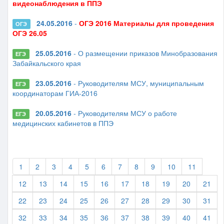
видеонаблюдения в ППЭ
24.05.2016
-
ОГЭ 2016 Материалы для проведения
ОГЭ
ОГЭ 26.05
25.05.2016
- О размещении приказов Минобразования
ЕГЭ
Забайкальского края
23.05.2016
- Руководителям МСУ, муниципальным
ЕГЭ
координаторам ГИА-2016
20.05.2016
- Руководителям МСУ о работе
ЕГЭ
медицинских кабинетов в ППЭ
1
2
3
4
5
6
7
8
9
10
11
12
13
14
15
16
17
18
19
20
21
22
23
24
25
26
27
28
29
30
31
32
33
34
35
36
37
38
39
40
41