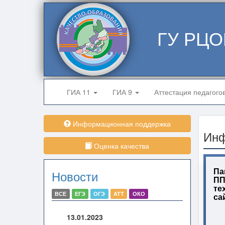
ГУ РЦО
ГИА 11
ГИА 9
Аттестация педагого
Информационная поддержка
Ин
Оценка качества
Па
Новости
ПП
те
ВСЕ
ЕГЭ
ОГЭ
АТТ
ОКО
са
13.01.2023