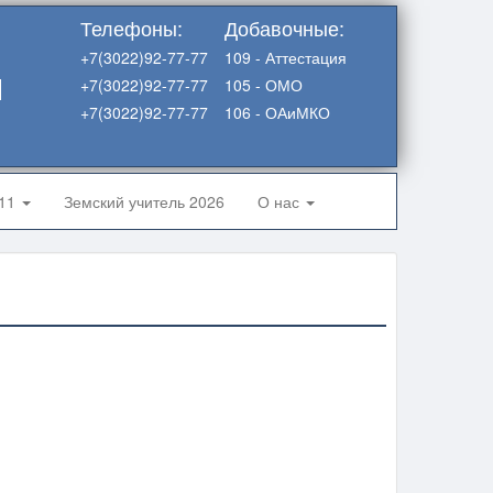
Телефоны:
Добавочные:
+7(3022)92-77-77
109 - Аттестация
я
+7(3022)92-77-77
105 - ОМО
+7(3022)92-77-77
106 - ОАиМКО
-11
Земский учитель 2026
О нас