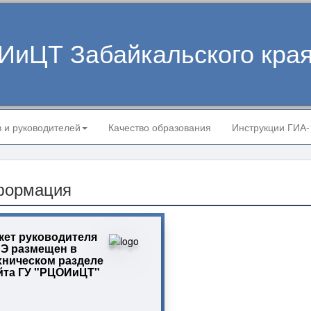
ИиЦТ Забайкальского кра
в и руководителей
Качество образования
Инструкции ГИА
формация
кет руководителя
Э размещен в
хническом разделе
йта ГУ "РЦОИиЦТ"