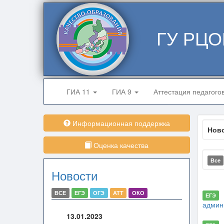
ГУ РЦО
ГИА 11
ГИА 9
Аттестация педагого
Информационная поддержка
Нов
Оценка качества
Все
Новости
ВСЕ
ЕГЭ
ОГЭ
АТТ
ОКО
ЕГЭ
админ
13.01.2023