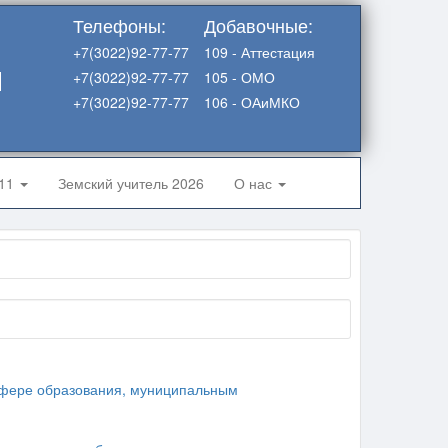
Телефоны:
Добавочные:
+7(3022)92-77-77
109 - Аттестация
я
+7(3022)92-77-77
105 - ОМО
+7(3022)92-77-77
106 - ОАиМКО
-11
Земский учитель 2026
О нас
сфере образования, муниципальным