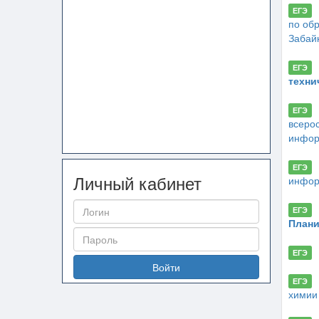
ЕГЭ
по об
Забайк
ЕГЭ
техни
ЕГЭ
всерос
инфор
ЕГЭ
Личный кабинет
инфор
ЕГЭ
Плани
ЕГЭ
Войти
ЕГЭ
химии