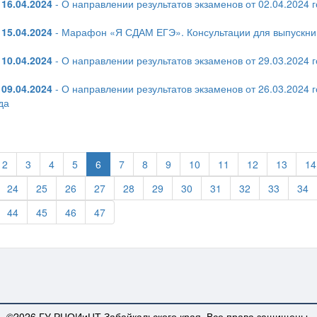
16.04.2024
- О направлении результатов экзаменов от 02.04.2024 
15.04.2024
- Марафон «Я СДАМ ЕГЭ». Консультации для выпускник
10.04.2024
- О направлении результатов экзаменов от 29.03.2024 
09.04.2024
- О направлении результатов экзаменов от 26.03.2024 г
да
2
3
4
5
6
7
8
9
10
11
12
13
14
24
25
26
27
28
29
30
31
32
33
34
44
45
46
47
©2026 ГУ РЦОИиЦТ Забайкальского края. Все права защищены.