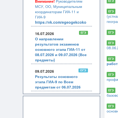
Внимание!
Руководителям
ЕГЭ
МСУ, ОО, Муниципальным
координаторам ГИА-11 и
ЕГЭ
(устна
ГИА-9
геогр
https://vk.com/egeogekcoko
ЕГЭ
ЕГЭ
16.07.2026
О направлении
ЕГЭ
результатов экзаменов
08.06
основного этапа ГИА-11 от
08.07.2026 и 09.07.2026 (Все
ЕГЭ
предметы)
работ
ОГЭ
09.07.2026
ЕГЭ
Результаты основного
профи
этапа ГИА-9 по Всем
предметам от 06.07.2026
ЕГЭ
базово
ЕГЭ
основ