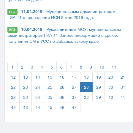
11.04.2019
- Муниципальным администраторам
ЕГЭ
ГИА-11 о проведении ИСИ 8 мая 2019 года.
10.04.2019
- Руководителям МСУ, муниципальным
ЕГЭ
администраторам ГИА-11 Запрос информации о сроках
получения ЭМ в УСС по Забайкальскому краю
1
2
3
4
5
6
7
8
9
10
11
12
13
14
15
16
17
18
19
20
21
22
23
24
25
26
27
28
29
30
31
32
33
34
35
36
37
38
39
40
41
42
43
44
45
46
47