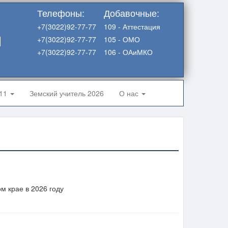
Телефоны:
Добавочные:
+7(3022)92-77-77
109 - Аттестация
я
+7(3022)92-77-77
105 - ОМО
+7(3022)92-77-77
106 - ОАиМКО
-11
Земский учитель 2026
О нас
м крае в 2026 году