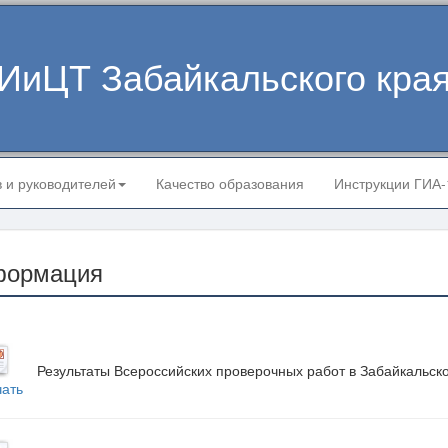
ИиЦТ Забайкальского кра
в и руководителей
Качество образования
Инструкции ГИА
формация
Результаты Всероссийских проверочных работ в Забайкальско
чать