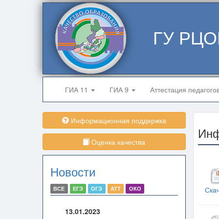
ГУ РЦО
ГИА 11
ГИА 9
Аттестация педагого
Информационная поддержка
Ин
Оценка качества
Новости
ВСЕ
ЕГЭ
ОГЭ
АТТ
ОКО
Ска
13.01.2023