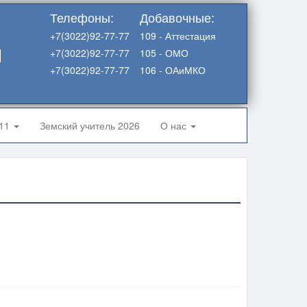
Телефоны:
Добавочные:
+7(3022)92-77-77
109 - Аттестация
я
+7(3022)92-77-77
105 - ОМО
+7(3022)92-77-77
106 - ОАиМКО
-11
Земский учитель 2026
О нас