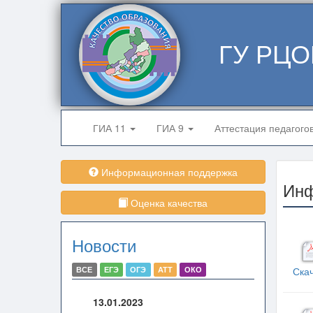
ГУ РЦО
ГИА 11
ГИА 9
Аттестация педагого
Информационная поддержка
Ин
Оценка качества
Новости
ВСЕ
ЕГЭ
ОГЭ
АТТ
ОКО
Ска
13.01.2023