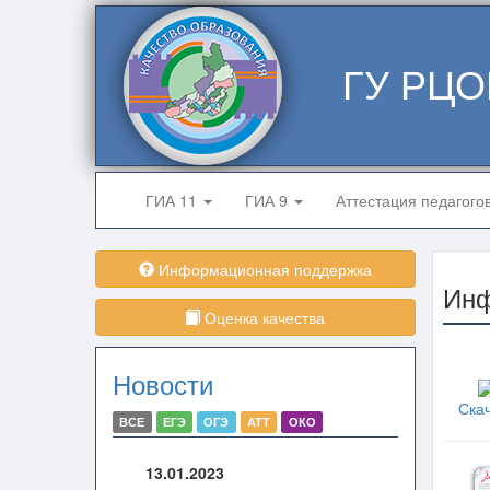
ГУ РЦО
ГИА 11
ГИА 9
Аттестация педагого
Информационная поддержка
Ин
Оценка качества
Новости
Ска
ВСЕ
ЕГЭ
ОГЭ
АТТ
ОКО
13.01.2023