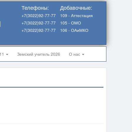
Телефоны:
Добавочные:
+7(3022)92-77-77
109 - Аттестация
я
+7(3022)92-77-77
105 - ОМО
+7(3022)92-77-77
106 - ОАиМКО
-11
Земский учитель 2026
О нас