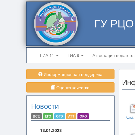
ГУ РЦО
ГИА 11
ГИА 9
Аттестация педагого
Информационная поддержка
Ин
Оценка качества
Новости
ВСЕ
ЕГЭ
ОГЭ
АТТ
ОКО
Ска
13.01.2023