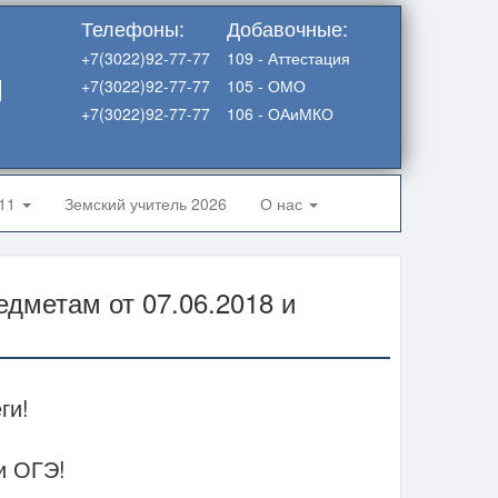
Телефоны:
Добавочные:
+7(3022)92-77-77
109 - Аттестация
я
+7(3022)92-77-77
105 - ОМО
+7(3022)92-77-77
106 - ОАиМКО
-11
Земский учитель 2026
О нас
едметам от 07.06.2018 и
ги!
и ОГЭ!