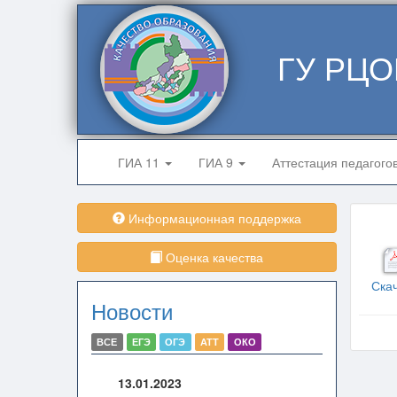
ГУ РЦО
ГИА 11
ГИА 9
Аттестация педагого
Информационная поддержка
Оценка качества
Ска
Новости
ВСЕ
ЕГЭ
ОГЭ
АТТ
ОКО
13.01.2023