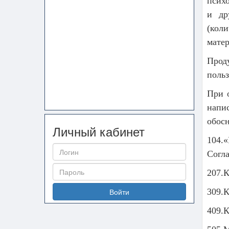
психо
и др
(коли
матер
Прод
польз
При 
напи
обосн
Личный кабинет
104.
Согл
207.К
309.К
Войти
409.К