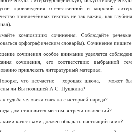
логическую, литературоведческую, искусствоведческую
угие произведения отечественной и мировой литер
чество привлечённых текстов не так важно, как глубин
иал).
умайте композицию сочинения. Соблюдайте речевые
оваться орфографическим словарём). Сочинение пишите 
оценке сочинения особое внимание уделяется соблюден
сания сочинения, его соответствию выбранной те
ованно привлекать литературный материал.
«Говорят, что несчастие – хорошая школа, – может бы
асны ли Вы позицией А.С. Пушкина?
ак судьба человека связана с историей народа?
огда дом становится местом встречи поколений?
акими качествами должен обладать настоящий воин?