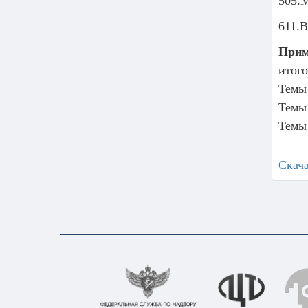
505.М
611.В
Прим
итого
Темы 
Темы 
Темы 
Скач