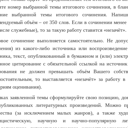
ите номер выбранной темы итогового сочинения, в блан
ание выбранной темы итогового сочинения. Напиши
ендуемый объём – от 350 слов. Если в сочинении менее 
исле служебные), то за такую работу ставится «незачёт».
овое сочинение выполняется самостоятельно. Не допу
нения) из какого-либо источника или воспроизведение
ника, текст, опубликованный в бумажном и (или) электр
нное цитирование с обязательной ссылкой на источник
рования не должен превышать объём Вашего собств
остоятельным, то выставляется «незачёт» за работу в
риям оценивания).
мках заявленной темы сформулируйте свою позицию, док
публикованных литературных произведений. Можно пр
чества (за исключением малых жанров), а также худ
ицистическую, научную и научно-популярную л