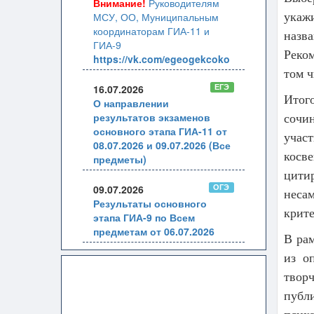
Внимание!
Руководителям
МСУ, ОО, Муниципальным
укаж
координаторам ГИА-11 и
назв
ГИА-9
Реком
https://vk.com/egeogekcoko
том ч
ЕГЭ
16.07.2026
Итог
О направлении
результатов экзаменов
сочи
основного этапа ГИА-11 от
участ
08.07.2026 и 09.07.2026 (Все
косве
предметы)
цити
ОГЭ
09.07.2026
несам
Результаты основного
крите
этапа ГИА-9 по Всем
предметам от 06.07.2026
В ра
из о
твор
публ