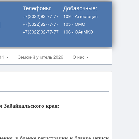
Телефоны:
Добавочные:
+7(3022)92-77-77
109 - Аттестация
я
+7(3022)92-77-77
105 - ОМО
+7(3022)92-77-77
106 - ОАиМКО
-11
Земский учитель 2026
О нас
я Забайкальского края:
ния, в бланке регистрации и бланке записи