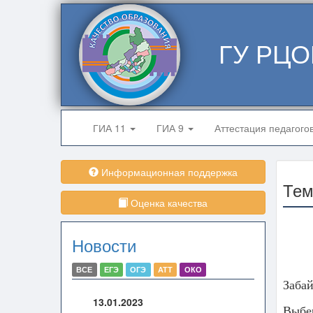
ГУ РЦО
ГИА 11
ГИА 9
Аттестация педагого
Информационная поддержка
Тем
Оценка качества
Новости
ВСЕ
ЕГЭ
ОГЭ
АТТ
ОКО
Забай
13.01.2023
Выбер