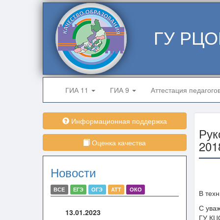
ГУ РЦО
ГИА 11
ГИА 9
Аттестация педагого
Информационная поддержка
Рук
Оценка качества
201
Новости
ВСЕ
ЕГЭ
ОГЭ
АТТ
ОКО
В тех
С ува
13.01.2023
ГУ КЦ