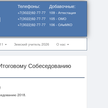
Телефоны:
Добавочные:
+7(3022)92-77-77
109 - Аттестация
я
+7(3022)92-77-77
105 - ОМО
+7(3022)92-77-77
106 - ОАиМКО
-11
Земский учитель 2026
О нас
Итоговому Собеседованию
!
седованию 2018.