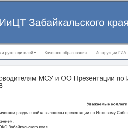
ИиЦТ Забайкальского кра
в и руководителей
Качество образования
Инструкции ГИА
оводителям МСУ и ОО Презентации по 
8
Уважаемые коллеги
ническом разделе сайта выложены презентации по Итоговому Собе
жением,
ОКО Забайкальского края