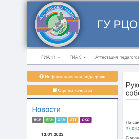
ГУ РЦО
ГИА 11
ГИА 9
Аттестация педагого
Информационная поддержка
Рук
Оценка качества
соб
Новости
ВСЕ
ЕГЭ
ОГЭ
АТТ
ОКО
На са
27.03.
13.01.2023
С ува