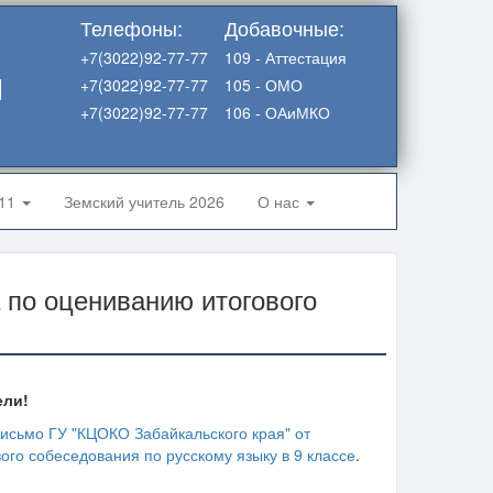
Телефоны:
Добавочные:
+7(3022)92-77-77
109 - Аттестация
я
+7(3022)92-77-77
105 - ОМО
+7(3022)92-77-77
106 - ОАиМКО
-11
Земский учитель 2026
О нас
по оцениванию итогового
ели!
исьмо ГУ "КЦОКО Забайкальского края" от
го собеседования по русскому языку в 9 классе
.