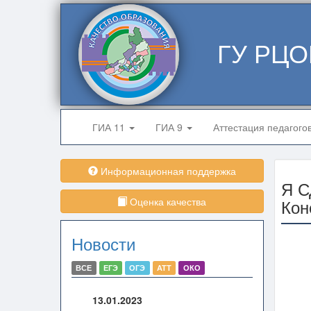
ГУ РЦО
ГИА 11
ГИА 9
Аттестация педагого
Информационная поддержка
Я С
Оценка качества
Кон
Новости
ВСЕ
ЕГЭ
ОГЭ
АТТ
ОКО
13.01.2023