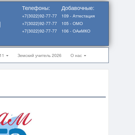
Телефоны:
Добавочные:
+7(3022)92-77-77
109 - Аттестация
я
+7(3022)92-77-77
105 - ОМО
+7(3022)92-77-77
106 - ОАиМКО
-11
Земский учитель 2026
О нас