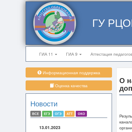
ГУ РЦО
ГИА 11
ГИА 9
Аттестация педагого
Информационная поддержка
О н
Оценка качества
доп
Новости
ВСЕ
ЕГЭ
ОГЭ
АТТ
ОКО
Резул
канала
13.01.2023
органи