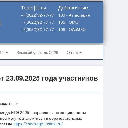
Телефоны:
Добавочные:
+7(3022)92-77-77
109 - Аттестация
я
+7(3022)92-77-77
105 - ОМО
+7(3022)92-77-77
106 - ОАиМКО
-11
Земский учитель 2026
О нас
 23.09.2025 года участников
ники ЕГЭ!
периода ЕГЭ 2025 направлены по защищенным
енов могут ознакомиться в образовательных
портале
https://checkege.rustest.ru/
.