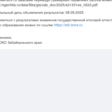
s://egechita.ru/data/files/gia/zab_doc/2025/a31331ee_0523.pdf
альный день объявления результатов: 08.09.2025.
омиться с результатами экзаменов государственной итоговой атте
о образования можно по ссылке
https://sdr.ixora.ru
жением,
ОКО Забайкальского края.