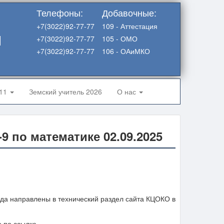
Телефоны:
Добавочные:
+7(3022)92-77-77
109 - Аттестация
я
+7(3022)92-77-77
105 - ОМО
+7(3022)92-77-77
106 - ОАиМКО
-11
Земский учитель 2026
О нас
9 по математике 02.09.2025
ода направлены в технический раздел сайта КЦОКО в
 по ссылке