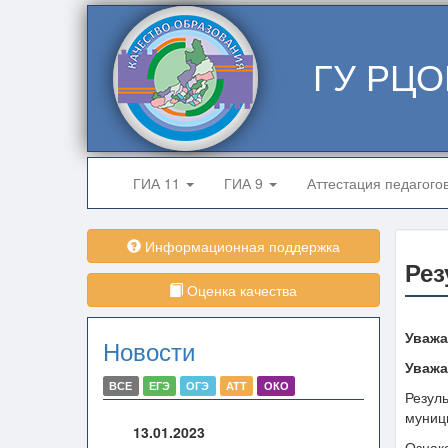
ГУ РЦО
ГИА 11
ГИА 9
Аттестация педагого
Информационная поддержка
Рез
Оценка качества
Уважа
Новости
Уважа
ВСЕ
ЕГЭ
ОГЭ
АТТ
ОКО
Резуль
муниц
13.01.2023
Ознак