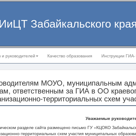
ИиЦТ Забайкальского кра
в и руководителей
Качество образования
Инструкции ГИА
оводителям МОУО, муниципальным адми
ам, ответственным за ГИА в ОО краевог
анизационно-территориальных схем уча
Уважаемые руководит
ническом разделе сайта размещено письмо ГУ «КЦОКО Забайкальск
изационно
-
территориальных схем участия муниципальных образова