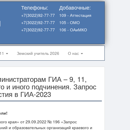
Телефоны:
Добавочные:
+7(3022)92-77-77
109 - Аттестация
я
+7(3022)92-77-77
105 - ОМО
+7(3022)92-77-77
106 - ОАиМКО
-11
Земский учитель 2026
О нас
нистраторам ГИА – 9, 11,
о и иного подчинения. Запрос
стия в ГИА-2023
ели!
ого края» от 29.09.2022 № 196 «Запрос
ний и образовательных организаций краевого и