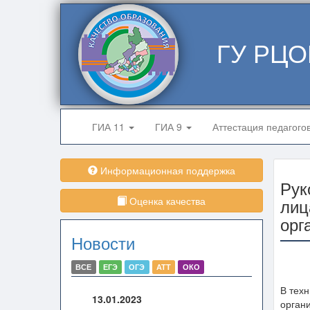
ГУ РЦО
ГИА 11
ГИА 9
Аттестация педагого
Информационная поддержка
Рук
Оценка качества
лиц
орг
Новости
ВСЕ
ЕГЭ
ОГЭ
АТТ
ОКО
В тех
13.01.2023
орган