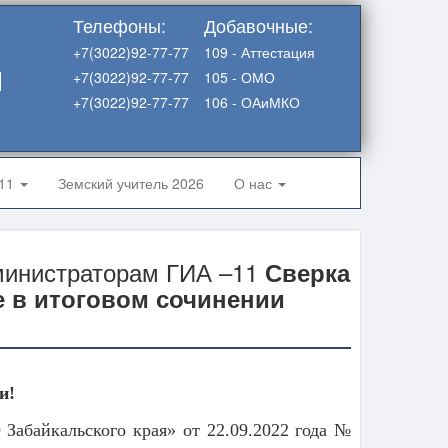
Телефоны:
Добавочные:
+7(3022)92-77-77
109 - Аттестация
я
+7(3022)92-77-77
105 - ОМО
+7(3022)92-77-77
106 - ОАиМКО
-11
Земский учитель 2026
О нас
инистраторам ГИА –11
Сверка
е в итоговом сочинении
и!
абайкальского края» от 22.09.2022 года №