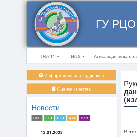
ГУ РЦО
ГИА 11
ГИА 9
Аттестация педагого
Информационная поддержка
Рук
Оценка качества
дан
(из
Новости
ВСЕ
ЕГЭ
ОГЭ
АТТ
ОКО
В те
13.01.2023