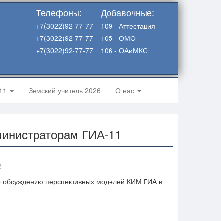
Телефоны:
Добавочные:
+7(3022)92-77-77
109 - Аттестация
я
+7(3022)92-77-77
105 - ОМО
+7(3022)92-77-77
106 - ОАиМКО
-11
Земский учитель 2026
О нас
инистраторам ГИА-11
!
По обсуждению перспективных моделей КИМ ГИА в