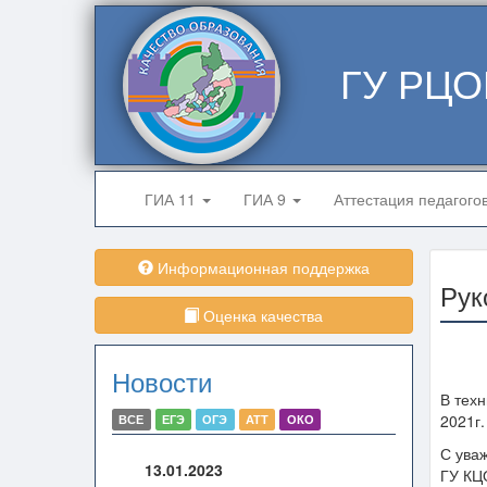
ГУ РЦО
ГИА 11
ГИА 9
Аттестация педагого
Информационная поддержка
Рук
Оценка качества
Новости
В тех
2021г
ВСЕ
ЕГЭ
ОГЭ
АТТ
ОКО
С ува
13.01.2023
ГУ КЦ