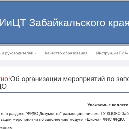
ИиЦТ Забайкальского кра
в и руководителей
Качество образования
Инструкции ГИА
но!
Об организации мероприятий по за
ДО
Уважаемые коллеги
йте в разделе "ФРДО Документы" размещено письмо ГУ КЦОКО Заба
изации мероприятий по заполнению модуля «Школа» ФИС ФРДО.
жением,