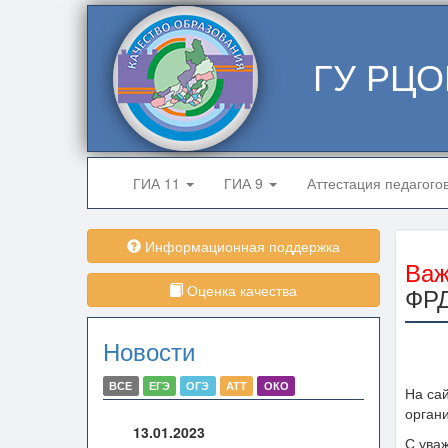
ГУ РЦО
ГИА 11
ГИА 9
Аттестация педагого
Информационная поддержка
Важ
Оценка качества
ФР
Новости
ВСЕ
ЕГЭ
ОГЭ
АТТ
ОКО
На са
орган
13.01.2023
С ува