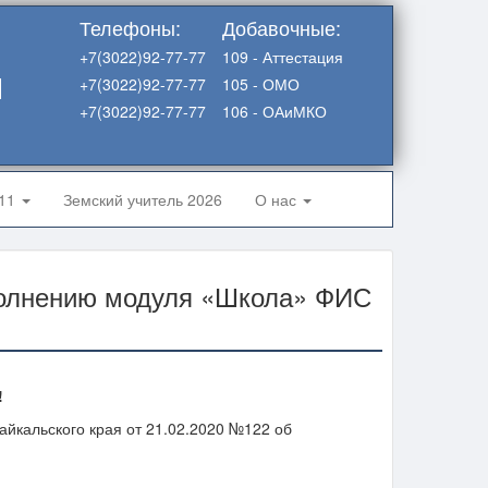
Телефоны:
Добавочные:
+7(3022)92-77-77
109 - Аттестация
я
+7(3022)92-77-77
105 - ОМО
+7(3022)92-77-77
106 - ОАиМКО
-11
Земский учитель 2026
О нас
полнению модуля «Школа» ФИС
!
йкальского края от 21.02.2020 №122 об