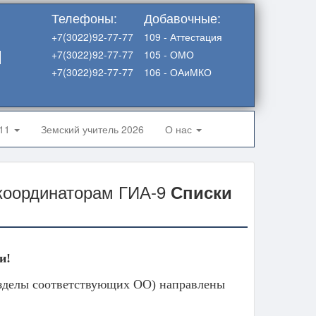
Телефоны:
Добавочные:
+7(3022)92-77-77
109 - Аттестация
я
+7(3022)92-77-77
105 - ОМО
+7(3022)92-77-77
106 - ОАиМКО
-11
Земский учитель 2026
О нас
координаторам ГИА-9
Списки
и!
азделы соответствующих ОО) направлены