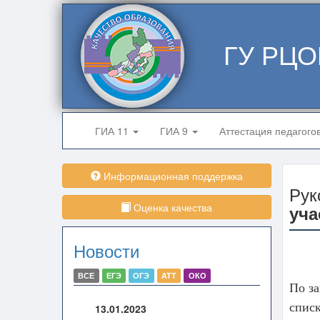
ГУ РЦО
ГИА 11
ГИА 9
Аттестация педагого
Информационная поддержка
Рук
Оценка качества
уча
Новости
ВСЕ
ЕГЭ
ОГЭ
АТТ
ОКО
По з
списк
13.01.2023