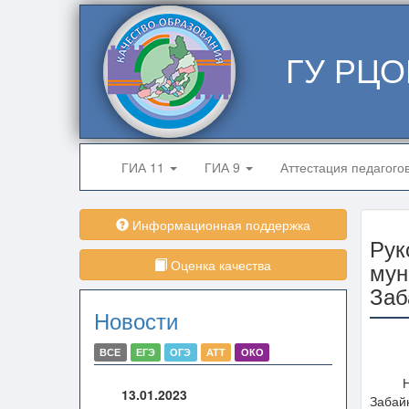
ГУ РЦО
ГИА 11
ГИА 9
Аттестация педагого
Информационная поддержка
Рук
Оценка качества
мун
Заб
Новости
ВСЕ
ЕГЭ
ОГЭ
АТТ
ОКО
На са
13.01.2023
Забайк