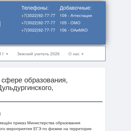
Телефоны:
Добавочные:
+7(3022)92-77-77
109 - Аттестация
я
+7(3022)92-77-77
105 - ОМО
+7(3022)92-77-77
106 - ОАиМКО
-11
Земский учитель 2026
О нас
 сфере образования,
ульдургинского,
!
ещён приказ Министерства образования
ного мероприятия ЕГЭ по физике на территории