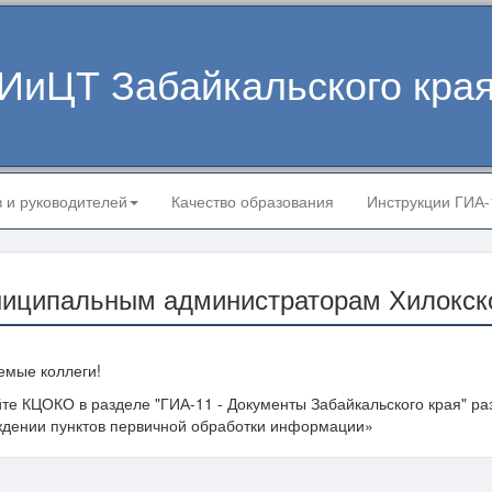
ИиЦТ Забайкальского кра
в и руководителей
Качество образования
Инструкции ГИА
иципальным администраторам Хилокско
емые коллеги!
те КЦОКО в разделе "ГИА-11 - Документы Забайкальского края" ра
ждении пунктов первичной обработки информации»