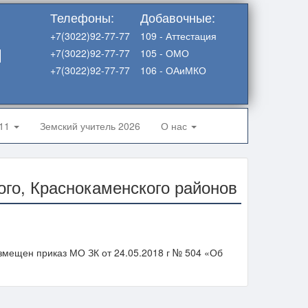
Телефоны:
Добавочные:
+7(3022)92-77-77
109 - Аттестация
я
+7(3022)92-77-77
105 - ОМО
+7(3022)92-77-77
106 - ОАиМКО
-11
Земский учитель 2026
О нас
го, Краснокаменского районов
змещен приказ МО ЗК от 24.05.2018 г № 504 «Об