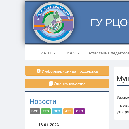
ГУ РЦО
ГИА 11
ГИА 9
Аттестация педагого
Информационная поддержка
Мун
Оценка качества
Уважа
Новости
На сай
утвер
ВСЕ
ЕГЭ
ОГЭ
АТТ
ОКО
13.01.2023