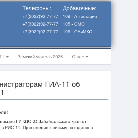
Телефоны:
Добавочные:
+7(3022)92-77-77
109 - Аттестация
я
+7(3022)92-77-77
105 - ОМО
+7(3022)92-77-77
106 - ОАиМКО
-11
Земский учитель 2026
О нас
нистраторам ГИА-11 об
11
ели!
 письмо ГУ КЦОКО Забайкальского края от
 в РИС-11. Приложение к письму находится в