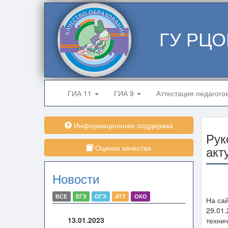
ГУ РЦО
ГИА 11
ГИА 9
Аттестация педагого
Информационная поддержка
Рук
Оценка качества
акт
Новости
ВСЕ
ЕГЭ
ОГЭ
АТТ
ОКО
На са
29.01
13.01.2023
технич