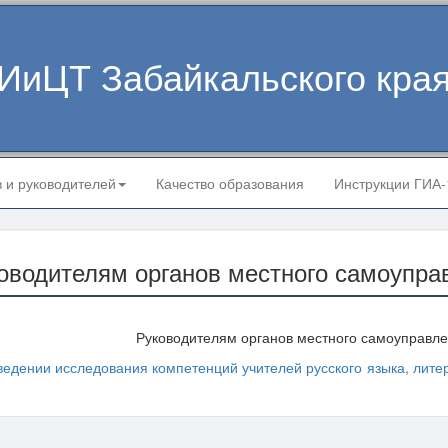
ИиЦТ Забайкальского кра
в и руководителей
Качество образования
Инструкции ГИА
оводителям органов местного самоупра
Руководителям органов местного самоуправл
ведении исследования компетенций учителей русского языка, лите