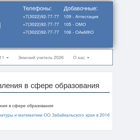
Телефоны:
Добавочные:
+7(3022)92-77-77
109 - Аттестация
я
+7(3022)92-77-77
105 - ОМО
+7(3022)92-77-77
106 - ОАиМКО
-11
Земский учитель 2026
О нас
вления в сфере образования
ения в сфере образования
ратуры и математики ОО Забайкальского края в 2016