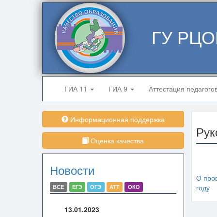
ГУ РЦО
ГИА 11
ГИА 9
Аттестация педагого
Информационная поддержка
Рук
Оценка качества
Новости
О про
году
ВСЕ
ЕГЭ
ОГЭ
АТТ
ОКО
13.01.2023